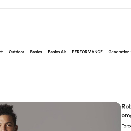
ct
Outdoor
Basics
Basics Air
PERFORMANCE
Generation
Rob
om
Forc