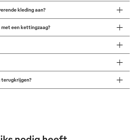
erende kleding aan?
n met een kettingzaag?
 terugkrijgen?
jks nodig heeft