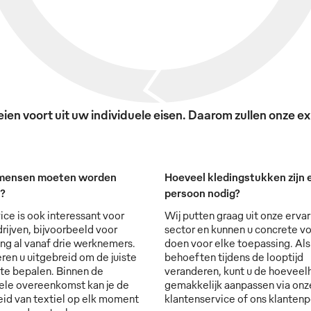
en voort uit uw individuele eisen. Daarom zullen onze exp
mensen moeten worden
Hoeveel kledingstukken zijn e
t?
persoon nodig?
ice is ook interessant voor
Wij putten graag uit onze ervar
rijven, bijvoorbeeld voor
sector en kunnen u concrete vo
ng al vanaf drie werknemers.
doen voor elke toepassing. Al
ren u uitgebreid om de juiste
behoeften tijdens de looptijd
 te bepalen. Binnen de
veranderen, kunt u de hoevee
ele overeenkomst kan je de
gemakkelijk aanpassen via onz
id van textiel op elk moment
klantenservice of ons klantenp