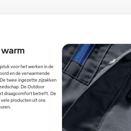
n warm
gstuk voor het werken in de
 boord en de verwarmende
 De twee ingezette zijzakken
ereedschap. De Outdoor
het draagcomfort betreft. De
vele producten uit ons
euren.