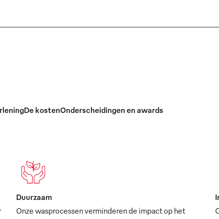
rlening
De kosten
Onderscheidingen en awards
Duurzaam
I
r
Onze wasprocessen verminderen de impact op het
O