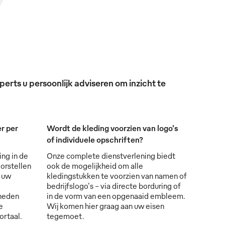
erts u persoonlijk adviseren om inzicht te
r per
Wordt de kleding voorzien van logo's
of individuele opschriften?
ing in de
Onze complete dienstverlening biedt
orstellen
ook de mogelijkheid om alle
s uw
kledingstukken te voorzien van namen of
bedrijfslogo's - via directe borduring of
lheden
in de vorm van een opgenaaid embleem.
e
Wij komen hier graag aan uw eisen
ortaal.
tegemoet.