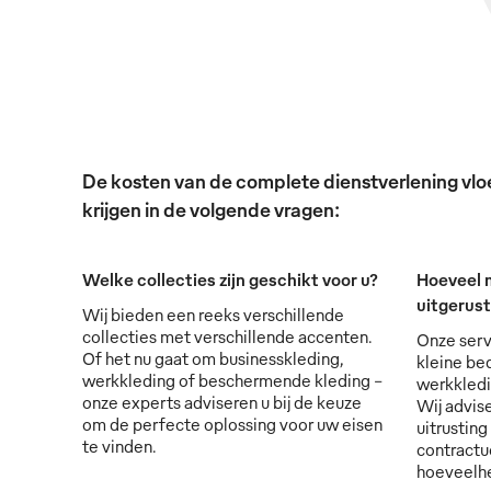
De kosten van de complete dienstverlening vloei
krijgen in de volgende vragen:
Welke collecties zijn geschikt voor u?
Hoeveel 
uitgerus
Wij bieden een reeks verschillende
collecties met verschillende accenten.
Onze serv
Of het nu gaat om businesskleding,
kleine bed
werkkleding of beschermende kleding -
werkkledi
onze experts adviseren u bij de keuze
Wij advise
om de perfecte oplossing voor uw eisen
uitrusting
te vinden.
contractu
hoeveelhe