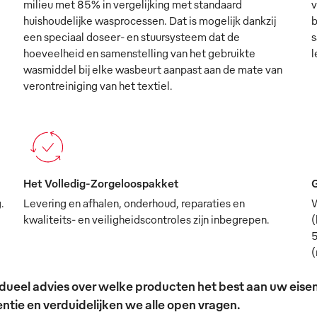
milieu met 85% in vergelijking met standaard
v
huishoudelijke wasprocessen. Dat is mogelijk dankzij
b
een speciaal doseer- en stuursysteem dat de
s
hoeveelheid en samenstelling van het gebruikte
l
wasmiddel bij elke wasbeurt aanpast aan de mate van
verontreiniging van het textiel.
Het Volledig-Zorgeloospakket
G
.
Levering en afhalen, onderhoud, reparaties en
W
kwaliteits- en veiligheidscontroles zijn inbegrepen.
(
5
(
ividueel advies over welke producten het best aan uw ei
tie en verduidelijken we alle open vragen.