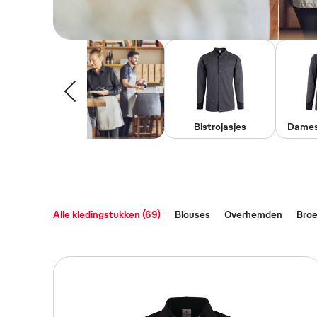
Bistrojasjes
Dames-
Alle kledingstukken (69)
Blouses
Overhemden
Bro