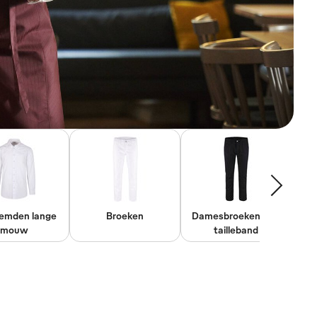
emden lange
Broeken
Damesbroeken met
mouw
tailleband