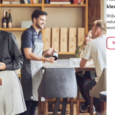
kle
Stijl
natu
word
T