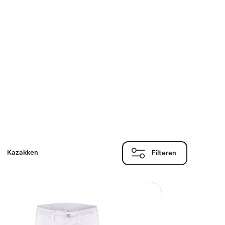
Rokschorten
Overgooischorten
Voorbinders
Kazakken
Filteren