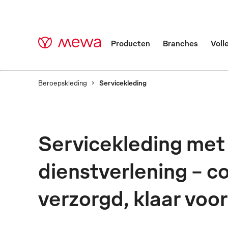
Producten
Branches
Voll
Beroepskleding
Servicekleding
Servicekleding -
Servicekleding met
Iedere goede dienstv
dienstverlening – c
van het serviceperso
verzorgd, klaar voo