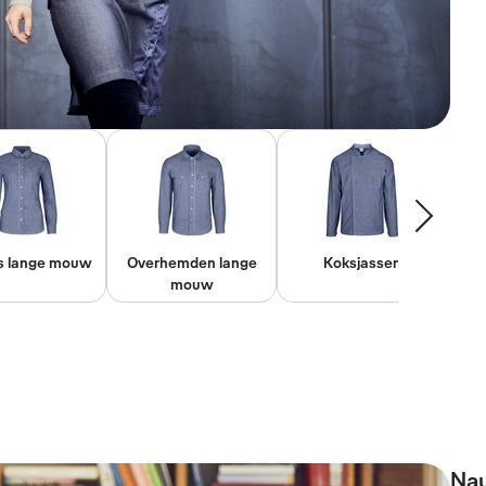
s lange mouw
Overhemden lange
Koksjassen
K
mouw
Nau