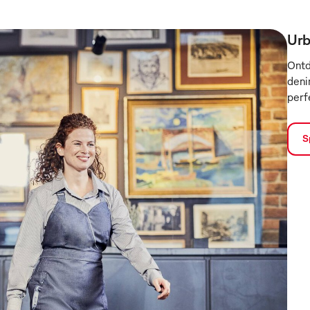
Urb
Ontd
denim
perf
S