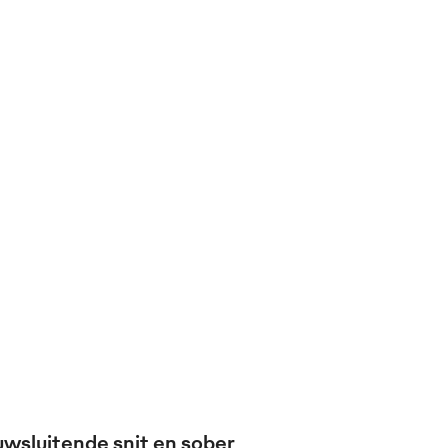
oksjassen korte
Dameskoksjassen
Bandana's
mouw
wsluitende snit en sober