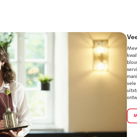
Vee
Mewa
kwal
blou
serv
mani
vele
uits
ontw
M