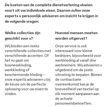
De kosten van de complete dienstverlening vloeien
voort uit uw individuele eisen. Daarom zullen onze
experts u persoonlijk adviseren om inzicht te krijgen in
de volgende vragen:
Welke collecties zijn
Hoeveel mensen moeten
geschikt voor u?
worden uitgerust?
Wij bieden een reeks
Onze service is ook
verschillende collecties met
interessant voor kleine
verschillende accenten. Of
bedrijven, bijvoorbeeld voor
het nu gaat om
werkkleding al vanaf drie
businesskleding,
werknemers. Wij adviseren u
werkkleding of
uitgebreid om de juiste
beschermende kleding -
uitrusting te bepalen. Binnen
onze experts adviseren u bij
de contractuele
de keuze om de perfecte
overeenkomst kan je de
oplossing voor uw eisen te
hoeveelheid van textiel op
vinden.
elk moment aanpassen aan
de actuele
personeelsbehoeften.