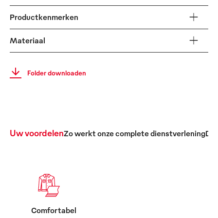
Productkenmerken
Materiaal
Folder downloaden
Uw voordelen
Zo werkt onze complete dienstverlening
De 
Comfortabel