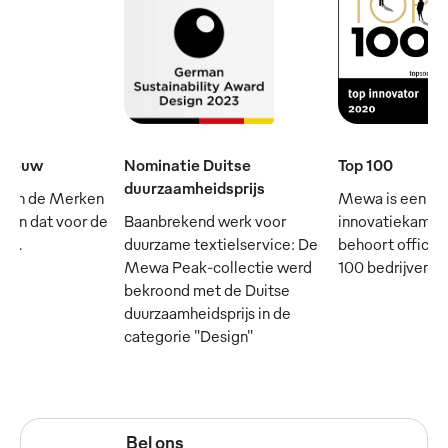
e eeuw
Nominatie Duitse
Top 100
duurzaamheidsprijs
 van de Merken
Mewa is een
- en dat voor de
Baanbrekend werk voor
innovatiekampi
rij.
duurzame textielservice: De
behoort officie
Mewa Peak-collectie werd
100 bedrijven in
bekroond met de Duitse
duurzaamheidsprijs in de
categorie "Design"
Bel ons