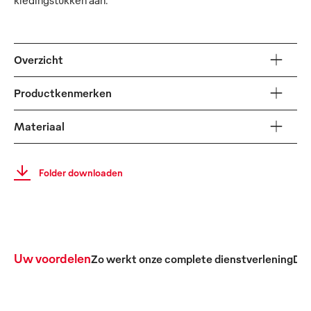
Overzicht
Productkenmerken
Materiaal
Folder downloaden
Uw voordelen
Zo werkt onze complete dienstverlening
De 