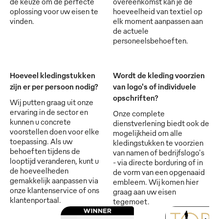
de keuze om de perfecte
overeenkomst kan je de
oplossing voor uw eisen te
hoeveelheid van textiel op
vinden.
elk moment aanpassen aan
de actuele
personeelsbehoeften.
Hoeveel kledingstukken
Wordt de kleding voorzien
zijn er per persoon nodig?
van logo's of individuele
opschriften?
Wij putten graag uit onze
ervaring in de sector en
Onze complete
kunnen u concrete
dienstverlening biedt ook de
voorstellen doen voor elke
mogelijkheid om alle
toepassing. Als uw
kledingstukken te voorzien
behoeften tijdens de
van namen of bedrijfslogo's
looptijd veranderen, kunt u
- via directe borduring of in
de hoeveelheden
de vorm van een opgenaaid
gemakkelijk aanpassen via
embleem. Wij komen hier
onze klantenservice of ons
graag aan uw eisen
klantenportaal.
tegemoet.