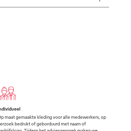
ndividueel
p maat gemaakte kleding voor alle medewerkers, op
erzoek bedrukt of geborduurd met naam of
edrijfslogo. Tijdens het adviesgesprek maken we