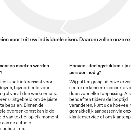
en voort uit uw individuele eisen. Daarom zullen onze exp
mensen moeten worden
Hoeveel kledingstukken zijn e
t?
persoon nodig?
ice is ook interessant voor
Wij putten graag uit onze ervar
rijven, bijvoorbeeld voor
sector en kunnen u concrete vo
ng al vanaf drie werknemers.
doen voor elke toepassing. Al
ren u uitgebreid om de juiste
behoeften tijdens de looptijd
 te bepalen. Binnen de
veranderen, kunt u de hoevee
ele overeenkomst kan je de
gemakkelijk aanpassen via onz
id van textiel op elk moment
klantenservice of ons klantenp
 aan de actuele
lsbehoeften.