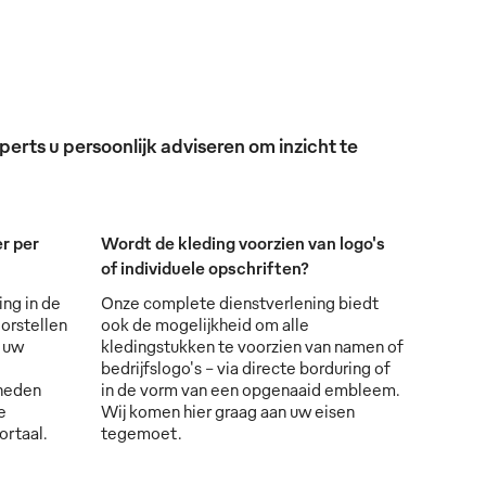
erts u persoonlijk adviseren om inzicht te
r per
Wordt de kleding voorzien van logo's
of individuele opschriften?
ing in de
Onze complete dienstverlening biedt
orstellen
ook de mogelijkheid om alle
s uw
kledingstukken te voorzien van namen of
bedrijfslogo's - via directe borduring of
lheden
in de vorm van een opgenaaid embleem.
e
Wij komen hier graag aan uw eisen
ortaal.
tegemoet.