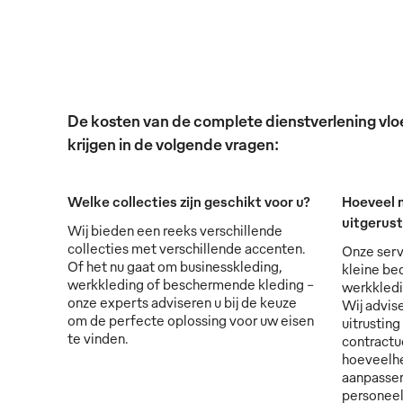
De kosten van de complete dienstverlening vloei
krijgen in de volgende vragen:
Welke collecties zijn geschikt voor u?
Hoeveel 
uitgerus
Wij bieden een reeks verschillende
collecties met verschillende accenten.
Onze serv
Of het nu gaat om businesskleding,
kleine bed
werkkleding of beschermende kleding -
werkkledi
onze experts adviseren u bij de keuze
Wij advise
om de perfecte oplossing voor uw eisen
uitrusting
te vinden.
contractu
hoeveelhe
aanpassen
personee