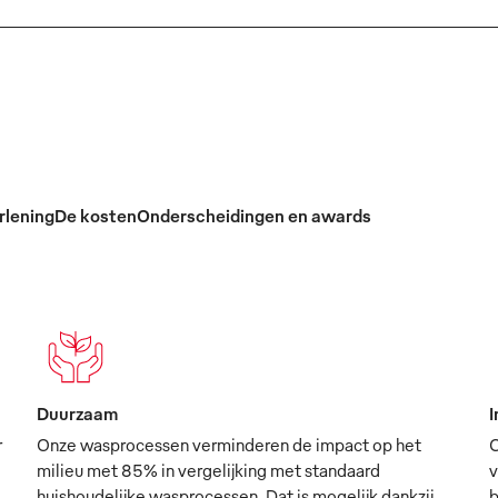
rlening
De kosten
Onderscheidingen en awards
Duurzaam
I
r
Onze wasprocessen verminderen de impact op het
O
milieu met 85% in vergelijking met standaard
v
huishoudelijke wasprocessen. Dat is mogelijk dankzij
b