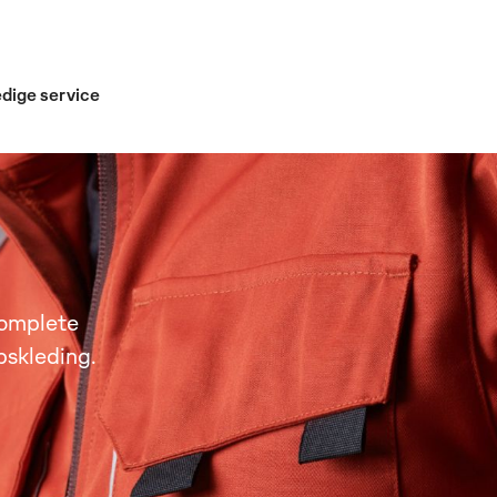
edige service
complete
pskleding.