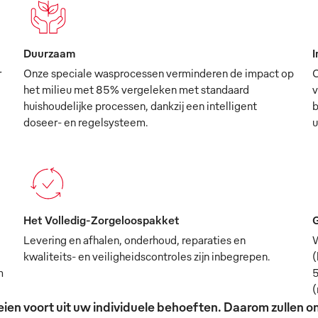
Duurzaam
I
r
Onze speciale wasprocessen verminderen de impact op
O
het milieu met 85% vergeleken met standaard
v
huishoudelijke processen, dankzij een intelligent
b
doseer- en regelsysteem.
u
Het Volledig-Zorgeloospakket
G
Levering en afhalen, onderhoud, reparaties en
W
kwaliteits- en veiligheidscontroles zijn inbegrepen.
(
m
5
(
ien voort uit uw individuele behoeften. Daarom zullen on