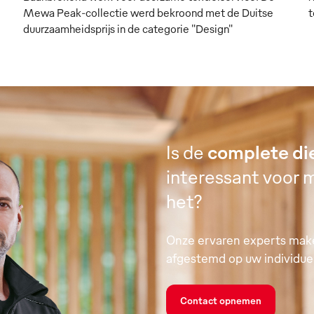
Mewa Peak-collectie werd bekroond met de Duitse
t
duurzaamheidsprijs in de categorie "Design"
Is de
complete di
interessant voor m
het?
Onze ervaren experts make
afgestemd op uw individue
Contact opnemen