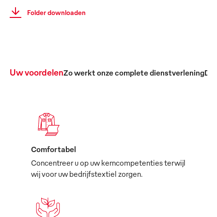
Folder downloaden
Uw voordelen
Zo werkt onze complete dienstverlening
De 
Comfortabel
Concentreer u op uw kerncompetenties terwijl
wij voor uw bedrijfstextiel zorgen.