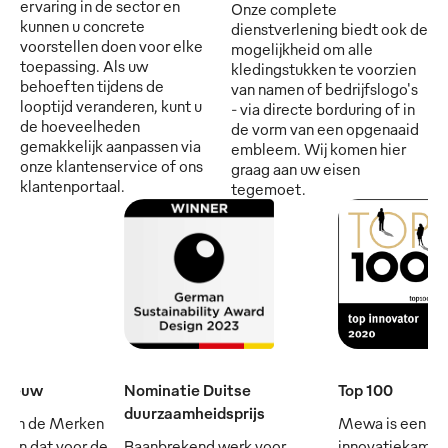
ervaring in de sector en
Onze complete
kunnen u concrete
dienstverlening biedt ook de
voorstellen doen voor elke
mogelijkheid om alle
toepassing. Als uw
kledingstukken te voorzien
behoeften tijdens de
van namen of bedrijfslogo's
looptijd veranderen, kunt u
- via directe borduring of in
de hoeveelheden
de vorm van een opgenaaid
gemakkelijk aanpassen via
embleem. Wij komen hier
onze klantenservice of ons
graag aan uw eisen
klantenportaal.
tegemoet.
e eeuw
Nominatie Duitse
Top 100
duurzaamheidsprijs
 van de Merken
Mewa is een
- en dat voor de
Baanbrekend werk voor
innovatiekampi