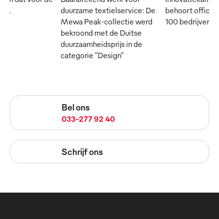
rij.
duurzame textielservice: De
behoort officie
Mewa Peak-collectie werd
100 bedrijven in
bekroond met de Duitse
duurzaamheidsprijs in de
categorie "Design"
Bel ons
033-277 92 40
Schrijf ons