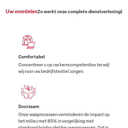
Uw voordelen
Zo werkt onze complete dienstverlening
De 
Comfortabel
Concentreer u op uw kerncompetenties terwijl
wij voor uw bedrijfstextiel zorgen.
Duurzaam
Onze wasprocessen verminderen de impact op
het milieu met 85% in vergelijking met
standaard huishoudelijke wasprocessen. Dat is