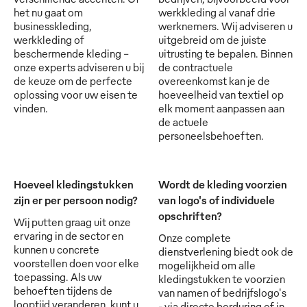
het nu gaat om
werkkleding al vanaf drie
businesskleding,
werknemers. Wij adviseren u
werkkleding of
uitgebreid om de juiste
beschermende kleding -
uitrusting te bepalen. Binnen
onze experts adviseren u bij
de contractuele
de keuze om de perfecte
overeenkomst kan je de
oplossing voor uw eisen te
hoeveelheid van textiel op
vinden.
elk moment aanpassen aan
de actuele
personeelsbehoeften.
Hoeveel kledingstukken
Wordt de kleding voorzien
zijn er per persoon nodig?
van logo's of individuele
opschriften?
Wij putten graag uit onze
ervaring in de sector en
Onze complete
kunnen u concrete
dienstverlening biedt ook de
voorstellen doen voor elke
mogelijkheid om alle
toepassing. Als uw
kledingstukken te voorzien
behoeften tijdens de
van namen of bedrijfslogo's
looptijd veranderen, kunt u
- via directe borduring of in