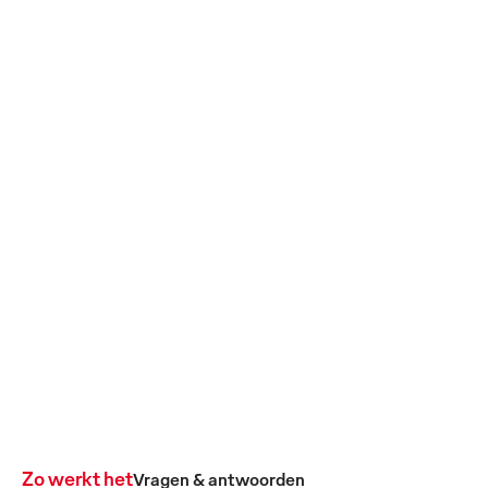
Flexibiliteit
Hygiënegarantie
Op verzoek leveren wij
HACCP-konforme
aanvullende uitrusting,
Aufbereitung schützt
afhankelijk van de
Ihre Gäste und Ihren Ruf
actuele behoefte.
– lückenlos
dokumentiert.
Rechtstreeks naar de producten
Zo werkt het
Vragen & antwoorden