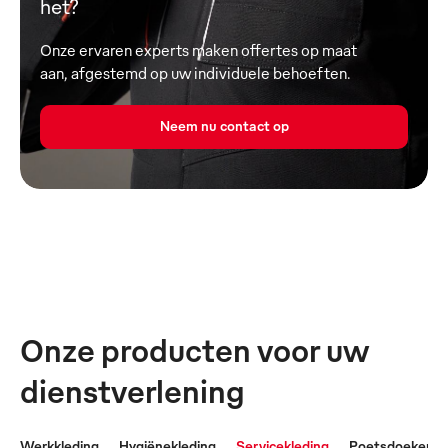
het?
Onze ervaren experts maken offertes op maat
aan, afgestemd op uw individuele behoeften.
Neem nu contact op
Onze producten voor uw
dienstverlening
Werkkleding
Hygiënekleding
Servicekleding
Poetsdoeken &