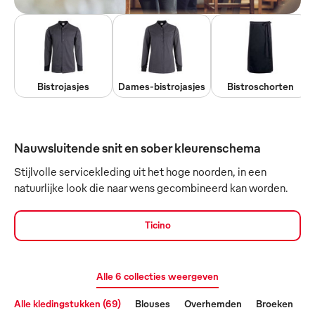
Bistrojasjes
Dames-bistrojasjes
Bistroschorten
Nauwsluitende snit en sober kleurenschema
Stijlvolle servicekleding uit het hoge noorden, in een
natuurlijke look die naar wens gecombineerd kan worden.
Ticino
Alle 6 collecties weergeven
Alle kledingstukken (69)
Blouses
Overhemden
Broeken
J