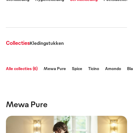
Collecties
Kledingstukken
Alle collecties (6)
Mewa Pure
Spice
Ticino
Amondo
Bla
Mewa Pure