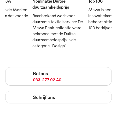
e eeuw
Nominatie Duitse
Top 100
duurzaamheidsprijs
 van de Merken
Mewa is een
- en dat voor de
Baanbrekend werk voor
innovatiekampi
rij.
duurzame textielservice: De
behoort officie
Mewa Peak-collectie werd
100 bedrijven in
bekroond met de Duitse
duurzaamheidsprijs in de
categorie "Design"
Bel ons
033-277 92 40
Schrijf ons