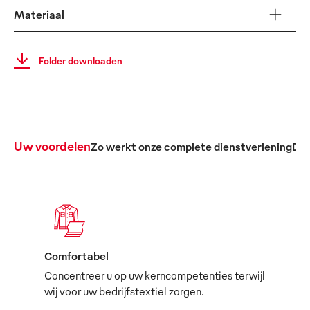
Materiaal
Folder downloaden
Uw voordelen
Zo werkt onze complete dienstverlening
De 
Comfortabel
Concentreer u op uw kerncompetenties terwijl
wij voor uw bedrijfstextiel zorgen.