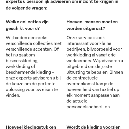
experts u persoonlijk adviseren om inzicht te krijgen in
de volgende vragen:
Welke collecties zijn
Hoeveel mensen moeten
geschikt voor u?
worden uitgerust?
Wij bieden een reeks
Onze service is ook
verschillende collecties met
interessant voor kleine
verschillende accenten. Of
bedrijven, bijvoorbeeld voor
het nu gaat om
werkkleding al vanaf drie
businesskleding,
werknemers. Wij adviseren u
werkkleding of
uitgebreid om de juiste
beschermende kleding -
uitrusting te bepalen. Binnen
onze experts adviseren u bij
de contractuele
de keuze om de perfecte
overeenkomst kan je de
oplossing voor uw eisen te
hoeveelheid van textiel op
vinden.
elk moment aanpassen aan
de actuele
personeelsbehoeften.
Hoeveel kledingstukken
Wordt de kleding voorzien