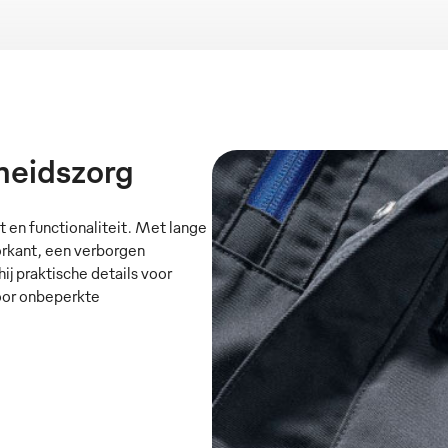
heidszorg
 en functionaliteit. Met lange
orkant, een verborgen
j praktische details voor
voor onbeperkte