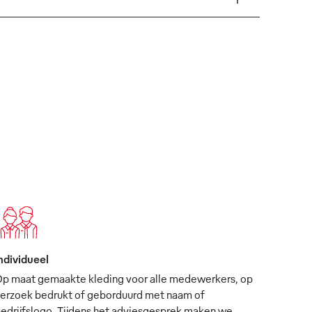
ndividueel
p maat gemaakte kleding voor alle medewerkers, op
erzoek bedrukt of geborduurd met naam of
edrijfslogo. Tijdens het adviesgesprek maken we