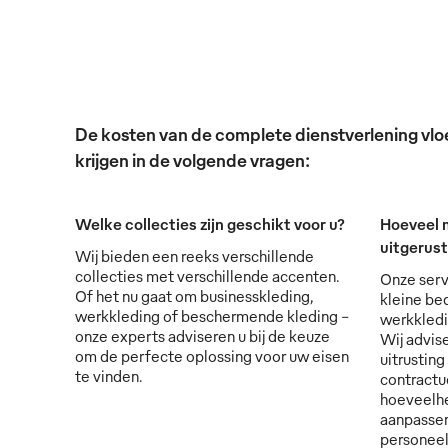
De kosten van de complete dienstverlening vloei
krijgen in de volgende vragen:
Welke collecties zijn geschikt voor u?
Hoeveel 
uitgerus
Wij bieden een reeks verschillende
collecties met verschillende accenten.
Onze serv
Of het nu gaat om businesskleding,
kleine bed
werkkleding of beschermende kleding -
werkkledi
onze experts adviseren u bij de keuze
Wij advise
om de perfecte oplossing voor uw eisen
uitrusting
te vinden.
contractu
hoeveelhe
aanpassen
personee