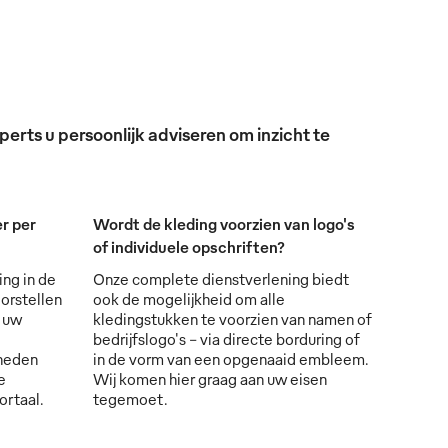
erts u persoonlijk adviseren om inzicht te
r per
Wordt de kleding voorzien van logo's
of individuele opschriften?
ing in de
Onze complete dienstverlening biedt
orstellen
ook de mogelijkheid om alle
s uw
kledingstukken te voorzien van namen of
bedrijfslogo's - via directe borduring of
lheden
in de vorm van een opgenaaid embleem.
e
Wij komen hier graag aan uw eisen
ortaal.
tegemoet.