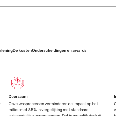
rlening
De kosten
Onderscheidingen en awards
Duurzaam
I
r
Onze wasprocessen verminderen de impact op het
O
milieu met 85% in vergelijking met standaard
v
huishoudelijke wasprocessen. Dat is mogelijk dankzij
b