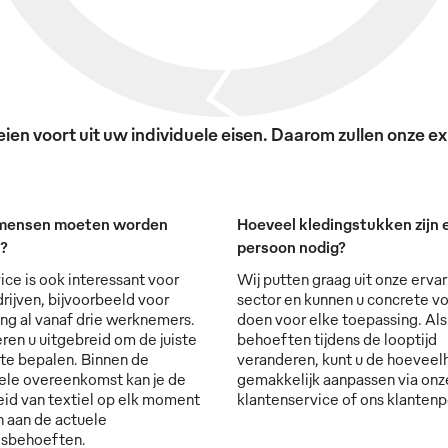
en voort uit uw individuele eisen. Daarom zullen onze exp
mensen moeten worden
Hoeveel kledingstukken zijn e
t?
persoon nodig?
ice is ook interessant voor
Wij putten graag uit onze ervar
rijven, bijvoorbeeld voor
sector en kunnen u concrete vo
ng al vanaf drie werknemers.
doen voor elke toepassing. Al
ren u uitgebreid om de juiste
behoeften tijdens de looptijd
 te bepalen. Binnen de
veranderen, kunt u de hoevee
ele overeenkomst kan je de
gemakkelijk aanpassen via onz
id van textiel op elk moment
klantenservice of ons klantenp
 aan de actuele
lsbehoeften.