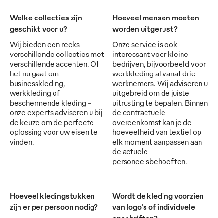
Welke collecties zijn
Hoeveel mensen moeten
geschikt voor u?
worden uitgerust?
Wij bieden een reeks
Onze service is ook
verschillende collecties met
interessant voor kleine
verschillende accenten. Of
bedrijven, bijvoorbeeld voor
het nu gaat om
werkkleding al vanaf drie
businesskleding,
werknemers. Wij adviseren u
werkkleding of
uitgebreid om de juiste
beschermende kleding -
uitrusting te bepalen. Binnen
onze experts adviseren u bij
de contractuele
de keuze om de perfecte
overeenkomst kan je de
oplossing voor uw eisen te
hoeveelheid van textiel op
vinden.
elk moment aanpassen aan
de actuele
personeelsbehoeften.
Hoeveel kledingstukken
Wordt de kleding voorzien
zijn er per persoon nodig?
van logo's of individuele
opschriften?