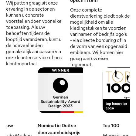
Wij putten graag uit onze
ervaring in de sector en
Onze complete
kunnen u concrete
dienstverlening biedt ook de
voorstellen doen voor elke
mogelijkheid om alle
toepassing. Als uw
kledingstukken te voorzien
behoeften tijdens de
van namen of bedrijfslogo's
looptijd veranderen, kunt u
- via directe borduring of in
de hoeveelheden
de vorm van een opgenaaid
gemakkelijk aanpassen via
embleem. Wij komen hier
onze klantenservice of ons
graag aan uw eisen
klantenportaal.
tegemoet.
e eeuw
Nominatie Duitse
Top 100
duurzaamheidsprijs
 van de Merken
Mewa is een