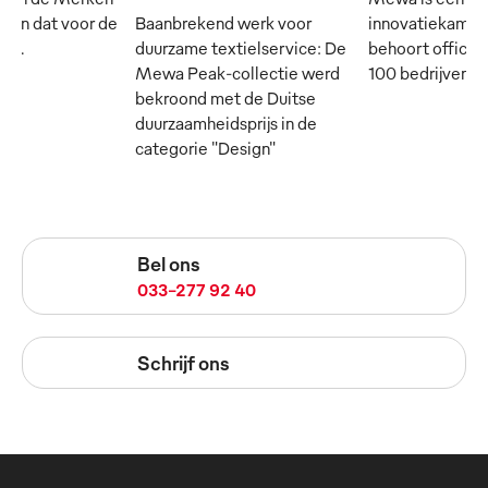
- en dat voor de
Baanbrekend werk voor
innovatiekampi
rij.
duurzame textielservice: De
behoort officie
Mewa Peak-collectie werd
100 bedrijven in
bekroond met de Duitse
duurzaamheidsprijs in de
categorie "Design"
Bel ons
033-277 92 40
Schrijf ons