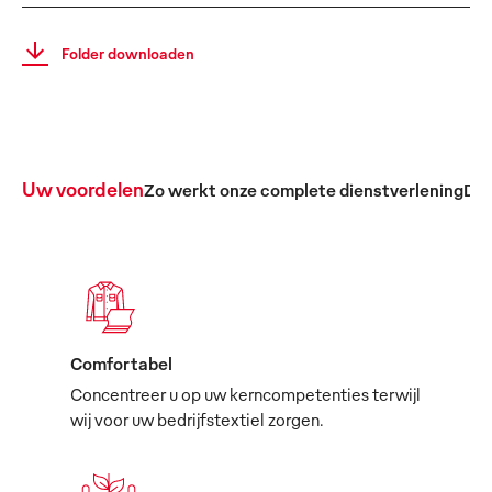
Folder downloaden
Uw voordelen
Zo werkt onze complete dienstverlening
De 
Comfortabel
Concentreer u op uw kerncompetenties terwijl
wij voor uw bedrijfstextiel zorgen.