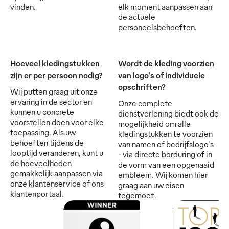
vinden.
elk moment aanpassen aan
de actuele
personeelsbehoeften.
Hoeveel kledingstukken
Wordt de kleding voorzien
zijn er per persoon nodig?
van logo's of individuele
opschriften?
Wij putten graag uit onze
ervaring in de sector en
Onze complete
kunnen u concrete
dienstverlening biedt ook de
voorstellen doen voor elke
mogelijkheid om alle
toepassing. Als uw
kledingstukken te voorzien
behoeften tijdens de
van namen of bedrijfslogo's
looptijd veranderen, kunt u
- via directe borduring of in
de hoeveelheden
de vorm van een opgenaaid
gemakkelijk aanpassen via
embleem. Wij komen hier
onze klantenservice of ons
graag aan uw eisen
klantenportaal.
tegemoet.