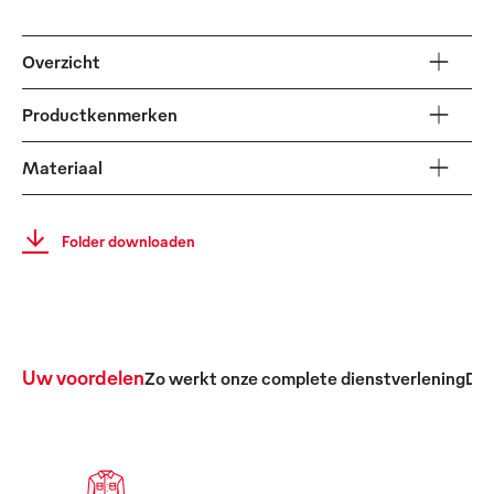
Overzicht
Productkenmerken
Materiaal
Folder downloaden
Uw voordelen
Zo werkt onze complete dienstverlening
De 