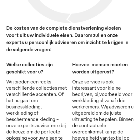
De kosten van de complete dienstverlening vloeien
voort uit uw individuele eisen. Daarom zullen onze
experts u persoonlijk adviseren om inzicht te krijgen in
de volgende vragen:
Welke collecties zijn
Hoeveel mensen moeten
geschikt voor u?
worden uitgerust?
Wij bieden een reeks
Onze service is ook
verschillende collecties met
interessant voor kleine
verschillende accenten. Of
bedrijven, bijvoorbeeld voor
het nu gaat om
werkkleding al vanaf drie
businesskleding,
werknemers. Wij adviseren u
werkkleding of
uitgebreid om de juiste
beschermende kleding -
uitrusting te bepalen. Binnen
onze experts adviseren u bij
de contractuele
de keuze om de perfecte
overeenkomst kan je de
oplossing voor uw eisen te
hoeveelheid van textiel op