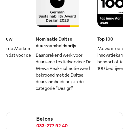
e eeuw
Nominatie Duitse
Top 100
duurzaamheidsprijs
 van de Merken
Mewa is een
- en dat voor de
Baanbrekend werk voor
innovatiekampi
rij.
duurzame textielservice: De
behoort officie
Mewa Peak-collectie werd
100 bedrijven in
bekroond met de Duitse
duurzaamheidsprijs in de
categorie "Design"
Bel ons
033-277 92 40