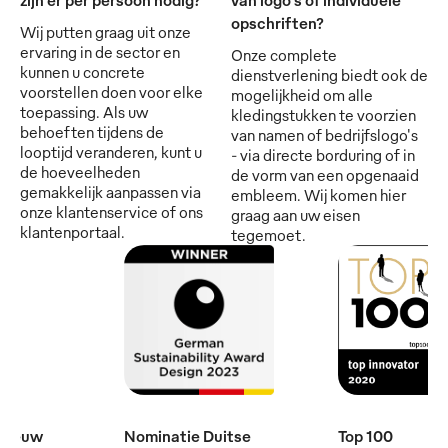
opschriften?
Wij putten graag uit onze
ervaring in de sector en
Onze complete
kunnen u concrete
dienstverlening biedt ook de
voorstellen doen voor elke
mogelijkheid om alle
toepassing. Als uw
kledingstukken te voorzien
behoeften tijdens de
van namen of bedrijfslogo's
looptijd veranderen, kunt u
- via directe borduring of in
de hoeveelheden
de vorm van een opgenaaid
gemakkelijk aanpassen via
embleem. Wij komen hier
onze klantenservice of ons
graag aan uw eisen
klantenportaal.
tegemoet.
e eeuw
Nominatie Duitse
Top 100