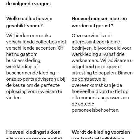
de volgende vragen:
Welke collecties zijn
Hoeveel mensen moeten
geschikt voor u?
worden uitgerust?
Wij bieden een reeks
Onze service is ook
verschillende collecties met
interessant voor kleine
verschillende accenten. Of
bedrijven, bijvoorbeeld voor
het nu gaat om
werkkleding al vanaf drie
businesskleding,
werknemers. Wij adviseren u
werkkleding of
uitgebreid om de juiste
beschermende kleding -
uitrusting te bepalen. Binnen
onze experts adviseren u bij
de contractuele
de keuze om de perfecte
overeenkomst kan je de
oplossing voor uw eisen te
hoeveelheid van textiel op
vinden.
elk moment aanpassen aan
de actuele
personeelsbehoeften.
Hoeveel kledingstukken
Wordt de kleding voorzien
zijn er per persoon nodig?
van logo's of individuele