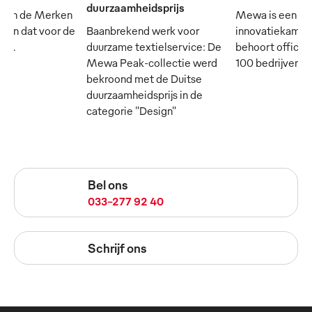
duurzaamheidsprijs
 van de Merken
Mewa is een
- en dat voor de
Baanbrekend werk voor
innovatiekampi
rij.
duurzame textielservice: De
behoort officie
Mewa Peak-collectie werd
100 bedrijven in
bekroond met de Duitse
duurzaamheidsprijs in de
categorie "Design"
Bel ons
033-277 92 40
Schrijf ons