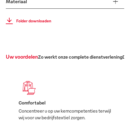
Materiaal
Folder downloaden
Uw voordelen
Zo werkt onze complete dienstverlening
De 
Comfortabel
Concentreer u op uw kerncompetenties terwijl
wij voor uw bedrijfstextiel zorgen.