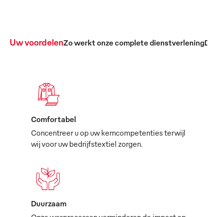
Uw voordelen
Zo werkt onze complete dienstverlening
De 
Comfortabel
Concentreer u op uw kerncompetenties terwijl
wij voor uw bedrijfstextiel zorgen.
Duurzaam
Onze wasprocessen verminderen de impact op