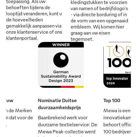
toepassing. Als uw
kledingstukken te voorzien
behoeften tijdens de
van namen of bedrijfslogo's
looptijd veranderen, kunt u
- via directe borduring of in
de hoeveelheden
de vorm van een opgenaaid
gemakkelijk aanpassen via
embleem. Wij komen hier
onze klantenservice of ons
graag aan uw eisen
klantenportaal.
tegemoet.
e eeuw
Nominatie Duitse
Top 100
duurzaamheidsprijs
 van de Merken
Mewa is een
- en dat voor de
Baanbrekend werk voor
innovatiekampi
rij.
duurzame textielservice: De
behoort officie
Mewa Peak-collectie werd
100 bedrijven in