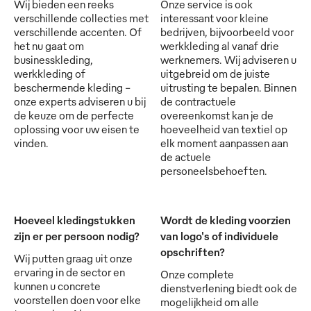
Wij bieden een reeks
Onze service is ook
verschillende collecties met
interessant voor kleine
verschillende accenten. Of
bedrijven, bijvoorbeeld voor
het nu gaat om
werkkleding al vanaf drie
businesskleding,
werknemers. Wij adviseren u
werkkleding of
uitgebreid om de juiste
beschermende kleding -
uitrusting te bepalen. Binnen
onze experts adviseren u bij
de contractuele
de keuze om de perfecte
overeenkomst kan je de
oplossing voor uw eisen te
hoeveelheid van textiel op
vinden.
elk moment aanpassen aan
de actuele
personeelsbehoeften.
Hoeveel kledingstukken
Wordt de kleding voorzien
zijn er per persoon nodig?
van logo's of individuele
opschriften?
Wij putten graag uit onze
ervaring in de sector en
Onze complete
kunnen u concrete
dienstverlening biedt ook de
voorstellen doen voor elke
mogelijkheid om alle