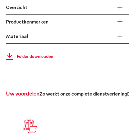
Overzicht
Productkenmerken
Materiaal
Folder downloaden
Uw voordelen
Zo werkt onze complete dienstverlening
De 