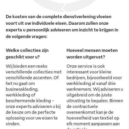
De kosten van de complete dienstverlening vloeien
voort uit uw individuele eisen. Daarom zullen onze
experts u persoonlijk adviseren om inzicht te krijgen in
de volgende vragen:
Welke collecties zijn
Hoeveel mensen moeten
geschikt voor u?
worden uitgerust?
Wij bieden een reeks
Onze service is ook
verschillende collecties met
interessant voor kleine
verschillende accenten. Of
bedrijven, bijvoorbeeld voor
het nu gaat om
werkkleding al vanaf drie
businesskleding,
werknemers. Wij adviseren u
werkkleding of
uitgebreid om de juiste
beschermende kleding -
uitrusting te bepalen. Binnen
onze experts adviseren u bij
de contractuele
de keuze om de perfecte
overeenkomst kan je de
oplossing voor uw eisen te
hoeveelheid van textiel op
vinden.
elk moment aanpassen aan