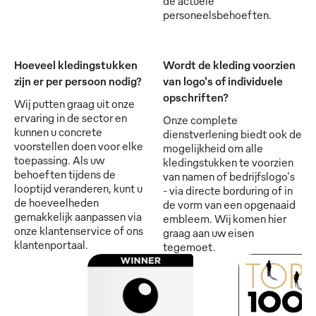
de actuele
personeelsbehoeften.
Hoeveel kledingstukken
Wordt de kleding voorzien
zijn er per persoon nodig?
van logo's of individuele
opschriften?
Wij putten graag uit onze
ervaring in de sector en
Onze complete
kunnen u concrete
dienstverlening biedt ook de
voorstellen doen voor elke
mogelijkheid om alle
toepassing. Als uw
kledingstukken te voorzien
behoeften tijdens de
van namen of bedrijfslogo's
looptijd veranderen, kunt u
- via directe borduring of in
de hoeveelheden
de vorm van een opgenaaid
gemakkelijk aanpassen via
embleem. Wij komen hier
onze klantenservice of ons
graag aan uw eisen
klantenportaal.
tegemoet.