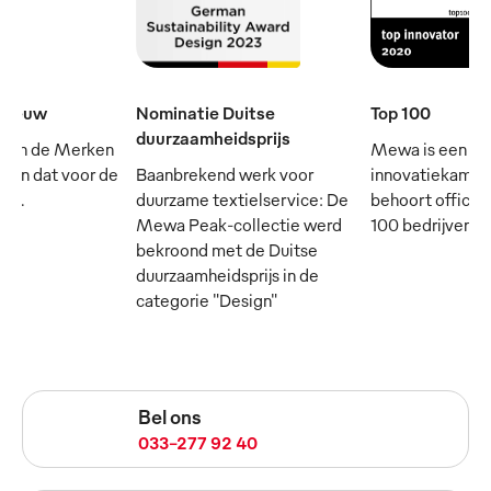
e eeuw
Nominatie Duitse
Top 100
duurzaamheidsprijs
 van de Merken
Mewa is een
- en dat voor de
Baanbrekend werk voor
innovatiekampi
rij.
duurzame textielservice: De
behoort officie
Mewa Peak-collectie werd
100 bedrijven in
bekroond met de Duitse
duurzaamheidsprijs in de
categorie "Design"
Bel ons
033-277 92 40