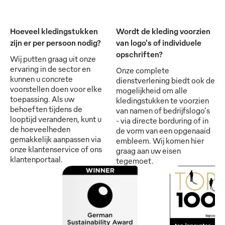
Hoeveel kledingstukken
Wordt de kleding voorzien
zijn er per persoon nodig?
van logo's of individuele
opschriften?
Wij putten graag uit onze
ervaring in de sector en
Onze complete
kunnen u concrete
dienstverlening biedt ook de
voorstellen doen voor elke
mogelijkheid om alle
toepassing. Als uw
kledingstukken te voorzien
behoeften tijdens de
van namen of bedrijfslogo's
looptijd veranderen, kunt u
- via directe borduring of in
de hoeveelheden
de vorm van een opgenaaid
gemakkelijk aanpassen via
embleem. Wij komen hier
onze klantenservice of ons
graag aan uw eisen
klantenportaal.
tegemoet.