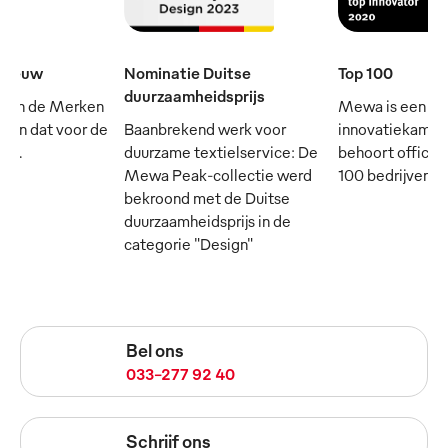
e eeuw
Nominatie Duitse
Top 100
duurzaamheidsprijs
 van de Merken
Mewa is een
- en dat voor de
Baanbrekend werk voor
innovatiekampi
rij.
duurzame textielservice: De
behoort officie
Mewa Peak-collectie werd
100 bedrijven in
bekroond met de Duitse
duurzaamheidsprijs in de
categorie "Design"
Bel ons
033-277 92 40
Schrijf ons