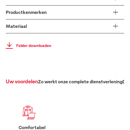
Productkenmerken
Materiaal
Folder downloaden
Uw voordelen
Zo werkt onze complete dienstverlening
De 
Comfortabel