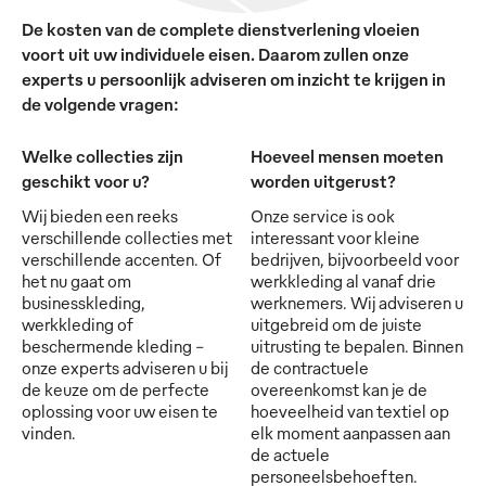
De kosten van de complete dienstverlening vloeien
voort uit uw individuele eisen. Daarom zullen onze
experts u persoonlijk adviseren om inzicht te krijgen in
de volgende vragen:
Welke collecties zijn
Hoeveel mensen moeten
geschikt voor u?
worden uitgerust?
Wij bieden een reeks
Onze service is ook
verschillende collecties met
interessant voor kleine
verschillende accenten. Of
bedrijven, bijvoorbeeld voor
het nu gaat om
werkkleding al vanaf drie
businesskleding,
werknemers. Wij adviseren u
werkkleding of
uitgebreid om de juiste
beschermende kleding -
uitrusting te bepalen. Binnen
onze experts adviseren u bij
de contractuele
de keuze om de perfecte
overeenkomst kan je de
oplossing voor uw eisen te
hoeveelheid van textiel op
vinden.
elk moment aanpassen aan
de actuele
personeelsbehoeften.