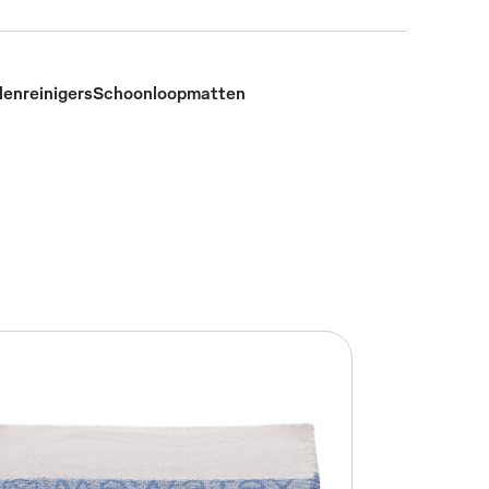
enreinigers
Schoonloopmatten