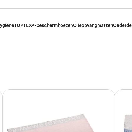
hygiëne
TOPTEX®-beschermhoezen
Olieopvangmatten
Onderdel