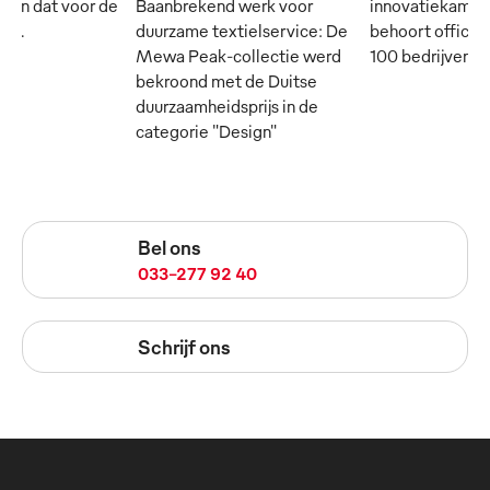
- en dat voor de
Baanbrekend werk voor
innovatiekampi
rij.
duurzame textielservice: De
behoort officie
Mewa Peak-collectie werd
100 bedrijven in
bekroond met de Duitse
duurzaamheidsprijs in de
categorie "Design"
Bel ons
033-277 92 40
Schrijf ons