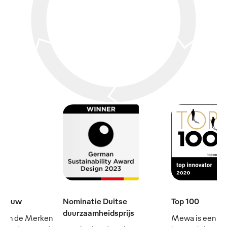
e eeuw
Nominatie Duitse
Top 100
duurzaamheidsprijs
 van de Merken
Mewa is een