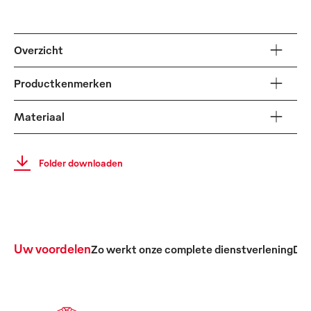
Overzicht
Productkenmerken
Materiaal
Folder downloaden
Uw voordelen
Zo werkt onze complete dienstverlening
De 