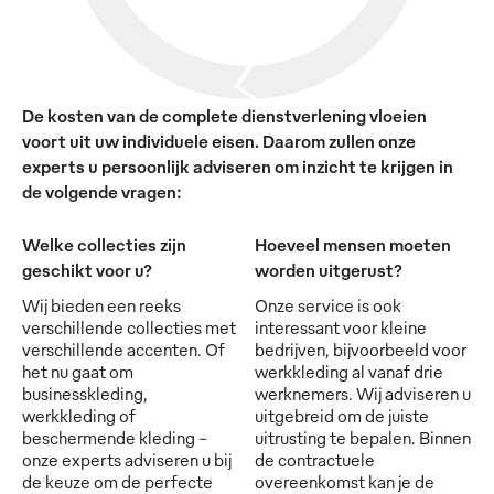
De kosten van de complete dienstverlening vloeien
voort uit uw individuele eisen. Daarom zullen onze
experts u persoonlijk adviseren om inzicht te krijgen in
de volgende vragen:
Welke collecties zijn
Hoeveel mensen moeten
geschikt voor u?
worden uitgerust?
Wij bieden een reeks
Onze service is ook
verschillende collecties met
interessant voor kleine
verschillende accenten. Of
bedrijven, bijvoorbeeld voor
het nu gaat om
werkkleding al vanaf drie
businesskleding,
werknemers. Wij adviseren u
werkkleding of
uitgebreid om de juiste
beschermende kleding -
uitrusting te bepalen. Binnen
onze experts adviseren u bij
de contractuele
de keuze om de perfecte
overeenkomst kan je de