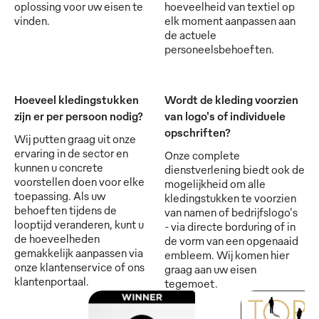
oplossing voor uw eisen te
hoeveelheid van textiel op
vinden.
elk moment aanpassen aan
de actuele
personeelsbehoeften.
Hoeveel kledingstukken
Wordt de kleding voorzien
zijn er per persoon nodig?
van logo's of individuele
opschriften?
Wij putten graag uit onze
ervaring in de sector en
Onze complete
kunnen u concrete
dienstverlening biedt ook de
voorstellen doen voor elke
mogelijkheid om alle
toepassing. Als uw
kledingstukken te voorzien
behoeften tijdens de
van namen of bedrijfslogo's
looptijd veranderen, kunt u
- via directe borduring of in
de hoeveelheden
de vorm van een opgenaaid
gemakkelijk aanpassen via
embleem. Wij komen hier
onze klantenservice of ons
graag aan uw eisen
klantenportaal.
tegemoet.