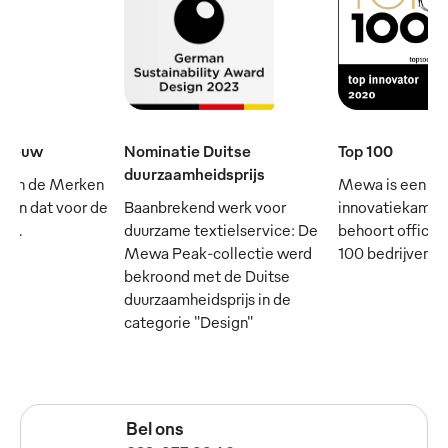
e eeuw
Nominatie Duitse
Top 100
duurzaamheidsprijs
 van de Merken
Mewa is een
- en dat voor de
Baanbrekend werk voor
innovatiekampi
rij.
duurzame textielservice: De
behoort officie
Mewa Peak-collectie werd
100 bedrijven in
bekroond met de Duitse
duurzaamheidsprijs in de
categorie "Design"
Bel ons