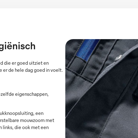
giënisch
ie er goed uitziet en
e er de hele dag goed in voelt.
zelfde eigenschappen,
kknoopsluiting, een
verstelbare mouwzoom met
 links, die ook met een