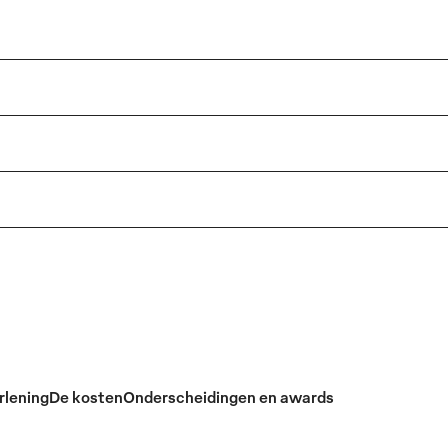
rlening
De kosten
Onderscheidingen en awards