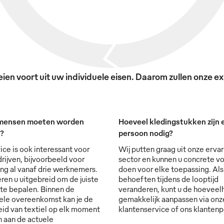
en voort uit uw individuele eisen. Daarom zullen onze exp
mensen moeten worden
Hoeveel kledingstukken zijn e
t?
persoon nodig?
ice is ook interessant voor
Wij putten graag uit onze ervar
rijven, bijvoorbeeld voor
sector en kunnen u concrete vo
ng al vanaf drie werknemers.
doen voor elke toepassing. Al
ren u uitgebreid om de juiste
behoeften tijdens de looptijd
 te bepalen. Binnen de
veranderen, kunt u de hoevee
ele overeenkomst kan je de
gemakkelijk aanpassen via onz
id van textiel op elk moment
klantenservice of ons klantenp
 aan de actuele