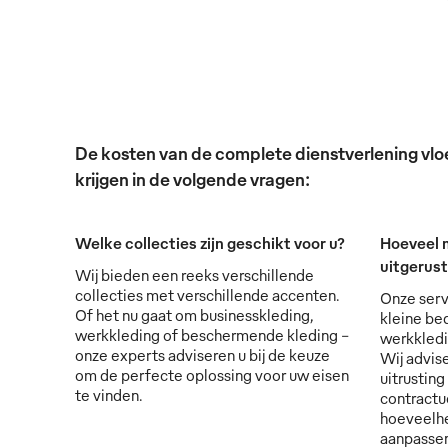
De kosten van de complete dienstverlening vloei
krijgen in de volgende vragen:
Welke collecties zijn geschikt voor u?
Hoeveel 
uitgerus
Wij bieden een reeks verschillende
collecties met verschillende accenten.
Onze serv
Of het nu gaat om businesskleding,
kleine bed
werkkleding of beschermende kleding -
werkkledi
onze experts adviseren u bij de keuze
Wij advise
om de perfecte oplossing voor uw eisen
uitrusting
te vinden.
contractu
hoeveelhe
aanpassen