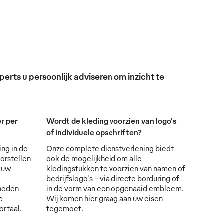
erts u persoonlijk adviseren om inzicht te
r per
Wordt de kleding voorzien van logo's
of individuele opschriften?
ing in de
Onze complete dienstverlening biedt
orstellen
ook de mogelijkheid om alle
s uw
kledingstukken te voorzien van namen of
bedrijfslogo's - via directe borduring of
lheden
in de vorm van een opgenaaid embleem.
e
Wij komen hier graag aan uw eisen
ortaal.
tegemoet.