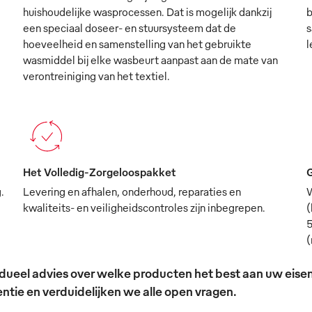
huishoudelijke wasprocessen. Dat is mogelijk dankzij
b
een speciaal doseer- en stuursysteem dat de
s
hoeveelheid en samenstelling van het gebruikte
l
wasmiddel bij elke wasbeurt aanpast aan de mate van
verontreiniging van het textiel.
Het Volledig-Zorgeloospakket
G
.
Levering en afhalen, onderhoud, reparaties en
W
kwaliteits- en veiligheidscontroles zijn inbegrepen.
(
5
(
ividueel advies over welke producten het best aan uw ei
tie en verduidelijken we alle open vragen.