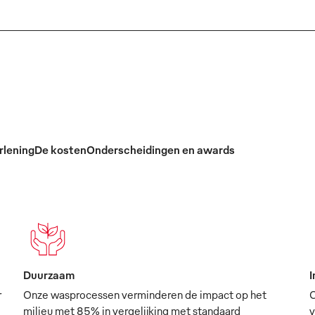
rlening
De kosten
Onderscheidingen en awards
Duurzaam
I
r
Onze wasprocessen verminderen de impact op het
O
milieu met 85% in vergelijking met standaard
v