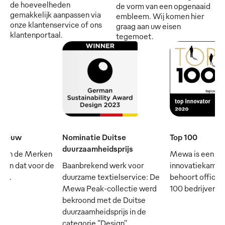
de hoeveelheden
de vorm van een opgenaaid
gemakkelijk aanpassen via
embleem. Wij komen hier
onze klantenservice of ons
graag aan uw eisen
klantenportaal.
tegemoet.
e eeuw
Nominatie Duitse
Top 100
duurzaamheidsprijs
 van de Merken
Mewa is een
- en dat voor de
Baanbrekend werk voor
innovatiekampi
rij.
duurzame textielservice: De
behoort officie
Mewa Peak-collectie werd
100 bedrijven in
bekroond met de Duitse
duurzaamheidsprijs in de
categorie "Design"