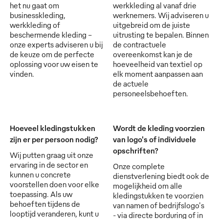
het nu gaat om
werkkleding al vanaf drie
businesskleding,
werknemers. Wij adviseren u
werkkleding of
uitgebreid om de juiste
beschermende kleding -
uitrusting te bepalen. Binnen
onze experts adviseren u bij
de contractuele
de keuze om de perfecte
overeenkomst kan je de
oplossing voor uw eisen te
hoeveelheid van textiel op
vinden.
elk moment aanpassen aan
de actuele
personeelsbehoeften.
Hoeveel kledingstukken
Wordt de kleding voorzien
zijn er per persoon nodig?
van logo's of individuele
opschriften?
Wij putten graag uit onze
ervaring in de sector en
Onze complete
kunnen u concrete
dienstverlening biedt ook de
voorstellen doen voor elke
mogelijkheid om alle
toepassing. Als uw
kledingstukken te voorzien
behoeften tijdens de
van namen of bedrijfslogo's
looptijd veranderen, kunt u
- via directe borduring of in