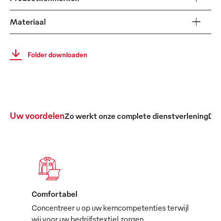
Materiaal
Folder downloaden
Uw voordelen
Zo werkt onze complete dienstverlening
De 
Comfortabel
Concentreer u op uw kerncompetenties terwijl
wij voor uw bedrijfstextiel zorgen.