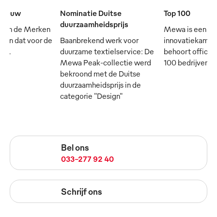
e eeuw
Nominatie Duitse
Top 100
duurzaamheidsprijs
 van de Merken
Mewa is een
- en dat voor de
Baanbrekend werk voor
innovatiekampi
rij.
duurzame textielservice: De
behoort officie
Mewa Peak-collectie werd
100 bedrijven in
bekroond met de Duitse
duurzaamheidsprijs in de
categorie "Design"
Bel ons
033-277 92 40
Schrijf ons