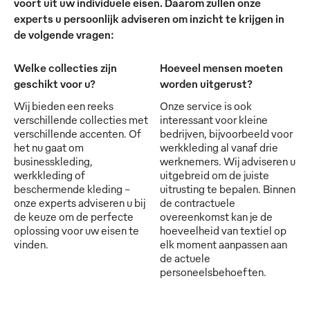
voort uit uw individuele eisen. Daarom zullen onze
experts u persoonlijk adviseren om inzicht te krijgen in
de volgende vragen:
Welke collecties zijn
Hoeveel mensen moeten
geschikt voor u?
worden uitgerust?
Wij bieden een reeks
Onze service is ook
verschillende collecties met
interessant voor kleine
verschillende accenten. Of
bedrijven, bijvoorbeeld voor
het nu gaat om
werkkleding al vanaf drie
businesskleding,
werknemers. Wij adviseren u
werkkleding of
uitgebreid om de juiste
beschermende kleding -
uitrusting te bepalen. Binnen
onze experts adviseren u bij
de contractuele
de keuze om de perfecte
overeenkomst kan je de
oplossing voor uw eisen te
hoeveelheid van textiel op
vinden.
elk moment aanpassen aan
de actuele
personeelsbehoeften.