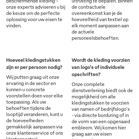
beschermende kleding -
uitrusting te bepalen. Binnen
onze experts adviseren u bij
de contractuele
de keuze om de perfecte
overeenkomst kan je de
oplossing voor uw eisen te
hoeveelheid van textiel op
vinden.
elk moment aanpassen aan
de actuele
personeelsbehoeften.
Hoeveel kledingstukken
Wordt de kleding voorzien
zijn er per persoon nodig?
van logo's of individuele
opschriften?
Wij putten graag uit onze
ervaring in de sector en
Onze complete
kunnen u concrete
dienstverlening biedt ook de
voorstellen doen voor elke
mogelijkheid om alle
toepassing. Als uw
kledingstukken te voorzien
behoeften tijdens de
van namen of bedrijfslogo's
looptijd veranderen, kunt u
- via directe borduring of in
de hoeveelheden
de vorm van een opgenaaid
gemakkelijk aanpassen via
embleem. Wij komen hier
onze klantenservice of ons
graag aan uw eisen
klantenportaal.