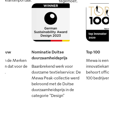
tegemoet.
e eeuw
Nominatie Duitse
Top 100
duurzaamheidsprijs
 van de Merken
Mewa is een
- en dat voor de
Baanbrekend werk voor
innovatiekampi
rij.
duurzame textielservice: De
behoort officie
Mewa Peak-collectie werd
100 bedrijven in
bekroond met de Duitse
duurzaamheidsprijs in de
categorie "Design"