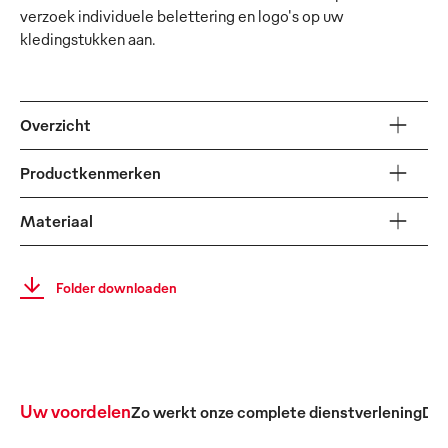
verzoek individuele belettering en logo's op uw
kledingstukken aan.
Overzicht
Productkenmerken
Materiaal
Folder downloaden
Uw voordelen
Zo werkt onze complete dienstverlening
De 