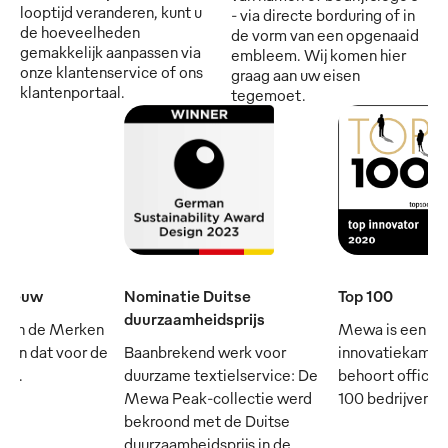
looptijd veranderen, kunt u
- via directe borduring of in
de hoeveelheden
de vorm van een opgenaaid
gemakkelijk aanpassen via
embleem. Wij komen hier
onze klantenservice of ons
graag aan uw eisen
klantenportaal.
tegemoet.
e eeuw
Nominatie Duitse
Top 100
duurzaamheidsprijs
 van de Merken
Mewa is een
- en dat voor de
Baanbrekend werk voor
innovatiekampi
rij.
duurzame textielservice: De
behoort officie
Mewa Peak-collectie werd
100 bedrijven in
bekroond met de Duitse
duurzaamheidsprijs in de