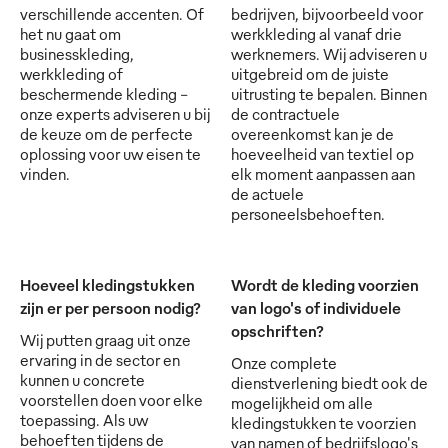
verschillende accenten. Of
bedrijven, bijvoorbeeld voor
het nu gaat om
werkkleding al vanaf drie
businesskleding,
werknemers. Wij adviseren u
werkkleding of
uitgebreid om de juiste
beschermende kleding -
uitrusting te bepalen. Binnen
onze experts adviseren u bij
de contractuele
de keuze om de perfecte
overeenkomst kan je de
oplossing voor uw eisen te
hoeveelheid van textiel op
vinden.
elk moment aanpassen aan
de actuele
personeelsbehoeften.
Hoeveel kledingstukken
Wordt de kleding voorzien
zijn er per persoon nodig?
van logo's of individuele
opschriften?
Wij putten graag uit onze
ervaring in de sector en
Onze complete
kunnen u concrete
dienstverlening biedt ook de
voorstellen doen voor elke
mogelijkheid om alle
toepassing. Als uw
kledingstukken te voorzien
behoeften tijdens de
van namen of bedrijfslogo's