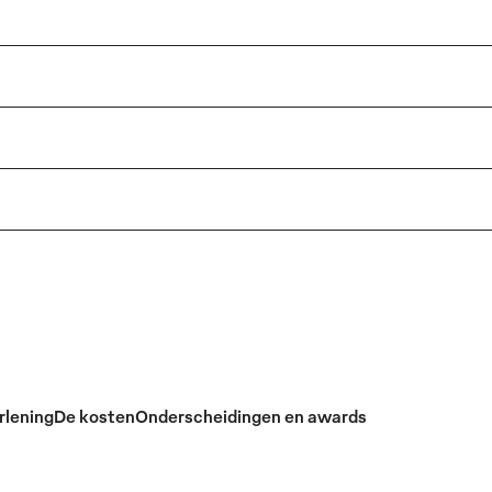
rlening
De kosten
Onderscheidingen en awards