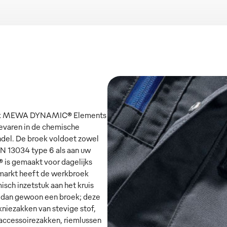
roek MEWA DYNAMIC® Elements
evaren in de chemische
andel. De broek voldoet zowel
 13034 type 6 als aan uw
s gemaakt voor dagelijks
-markt heeft de werkbroek
 inzetstuk aan het kruis
r dan gewoon een broek; deze
niezakken van stevige stof,
accessoirezakken, riemlussen