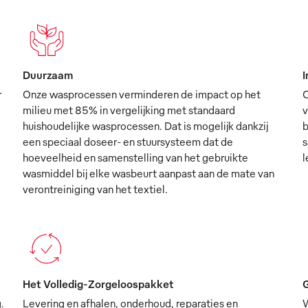
Duurzaam
I
r
Onze wasprocessen verminderen de impact op het
O
milieu met 85% in vergelijking met standaard
v
huishoudelijke wasprocessen. Dat is mogelijk dankzij
b
een speciaal doseer- en stuursysteem dat de
s
hoeveelheid en samenstelling van het gebruikte
l
wasmiddel bij elke wasbeurt aanpast aan de mate van
verontreiniging van het textiel.
Het Volledig-Zorgeloospakket
G
.
Levering en afhalen, onderhoud, reparaties en
W