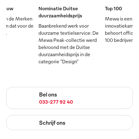
e eeuw
Nominatie Duitse
Top 100
duurzaamheidsprijs
 van de Merken
Mewa is een
- en dat voor de
Baanbrekend werk voor
innovatiekampi
rij.
duurzame textielservice: De
behoort officie
Mewa Peak-collectie werd
100 bedrijven in
bekroond met de Duitse
duurzaamheidsprijs in de
categorie "Design"
Bel ons
033-277 92 40
Schrijf ons