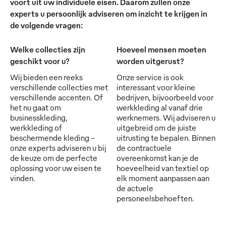
voort uit uw individuele eisen. Daarom zullen onze
experts u persoonlijk adviseren om inzicht te krijgen in
de volgende vragen:
Welke collecties zijn
Hoeveel mensen moeten
geschikt voor u?
worden uitgerust?
Wij bieden een reeks
Onze service is ook
verschillende collecties met
interessant voor kleine
verschillende accenten. Of
bedrijven, bijvoorbeeld voor
het nu gaat om
werkkleding al vanaf drie
businesskleding,
werknemers. Wij adviseren u
werkkleding of
uitgebreid om de juiste
beschermende kleding -
uitrusting te bepalen. Binnen
onze experts adviseren u bij
de contractuele
de keuze om de perfecte
overeenkomst kan je de
oplossing voor uw eisen te
hoeveelheid van textiel op
vinden.
elk moment aanpassen aan
de actuele
personeelsbehoeften.