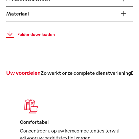
Materiaal
Folder downloaden
Uw voordelen
Zo werkt onze complete dienstverlening
De 
Comfortabel
Concentreer u op uw kerncompetenties terwijl
wij voor uw bedrijfstextiel zorgen.