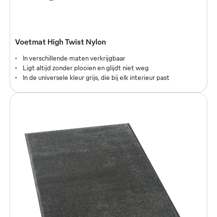
Borstelmatten MEWA
Voetmat High Twist Nylon
In verschillende maten verkrijgbaar
In verschillende maten verkrijgbaar
Uitstekende prestaties bij sterk verontreinigde vloeren
Ligt altijd zonder plooien en glijdt niet weg
Speciale coating aan de achterzijde met antislip functie
In de universele kleur grijs, die bij elk interieur past