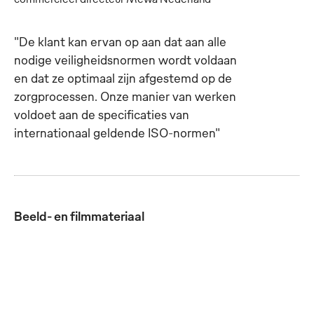
"De klant kan ervan op aan dat aan alle
nodige veiligheidsnormen wordt voldaan
en dat ze optimaal zijn afgestemd op de
zorgprocessen. Onze manier van werken
voldoet aan de specificaties van
internationaal geldende ISO-normen"
Beeld- en filmmateriaal
In het eigen
In het eigen
In het
V
technisch
technisch
technisch
v
centrum
centrum
centrum van
b
worden de
worden de
Mewa wordt
'