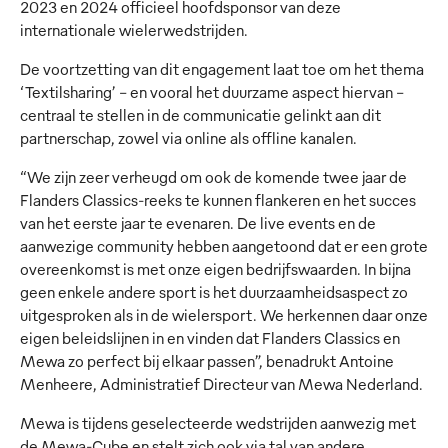
2023 en 2024 officieel hoofdsponsor van deze
internationale wielerwedstrijden.
De voortzetting van dit engagement laat toe om het thema
‘Textilsharing’ - en vooral het duurzame aspect hiervan -
centraal te stellen in de communicatie gelinkt aan dit
partnerschap, zowel via online als offline kanalen.
“We zijn zeer verheugd om ook de komende twee jaar de
Flanders Classics-reeks te kunnen flankeren en het succes
van het eerste jaar te evenaren. De live events en de
aanwezige community hebben aangetoond dat er een grote
overeenkomst is met onze eigen bedrijfswaarden. In bijna
geen enkele andere sport is het duurzaamheidsaspect zo
uitgesproken als in de wielersport. We herkennen daar onze
eigen beleidslijnen in en vinden dat Flanders Classics en
Mewa zo perfect bij elkaar passen”, benadrukt Antoine
Menheere, Administratief Directeur van Mewa Nederland.
Mewa is tijdens geselecteerde wedstrijden aanwezig met
de Mewa-Cube en stelt zich ook via tal van andere