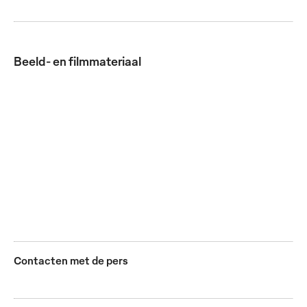
Beeld- en filmmateriaal
Na een succesvol openingsseizoen als sponsor van de
gerenommeerde wielerreeks Flanders Classics, wordt
Mewa ook in 2023 en 2024 officieel hoofdsponsor van
deze internationale wielerwedstrijden.
JPG
Contacten met de pers