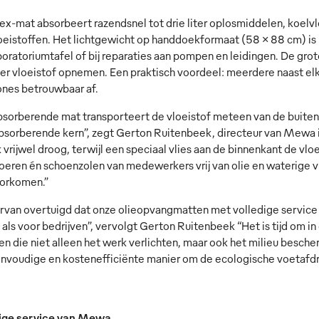
ex-mat absorbeert razendsnel tot drie liter oplosmiddelen, koelv
oeistoffen. Het lichtgewicht op handdoekformaat (58 x 88 cm) is 
oratoriumtafel of bij reparaties aan pompen en leidingen. De grote
liter vloeistof opnemen. Een praktisch voordeel: meerdere naast 
nes betrouwbaar af.
bsorberende mat transporteert de vloeistof meteen van de buitenl
absorberende kern”, zegt Gerton Ruitenbeek, directeur van Mewa i
 vrijwel droog, terwijl een speciaal vlies aan de binnenkant de vl
oeren én schoenzolen van medewerkers vrij van olie en waterige vl
orkomen.”
ervan overtuigd dat onze olieopvangmatten met volledige service
 als voor bedrijven”, vervolgt Gerton Ruitenbeek “Het is tijd om 
en die niet alleen het werk verlichten, maar ook het milieu besc
envoudige en kostenefficiënte manier om de ecologische voetafdru
dige service van Mewa