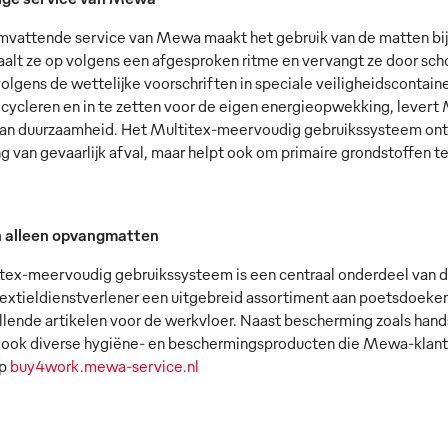
mvattende service van Mewa maakt het gebruik van de matten bi
aalt ze op volgens een afgesproken ritme en vervangt ze door sc
 volgens de wettelijke voorschriften in speciale veiligheidsconta
recycleren en in te zetten voor de eigen energieopwekking, lever
aan duurzaamheid. Het Multitex-meervoudig gebruikssysteem ontzor
g van gevaarlijk afval, maar helpt ook om primaire grondstoffen t
 alleen opvangmatten
tex-meervoudig gebruikssysteem is een centraal onderdeel van d
textieldienstverlener een uitgebreid assortiment aan poetsdoeke
llende artikelen voor de werkvloer. Naast bescherming zoals han
 ook diverse hygiëne- en beschermingsproducten die Mewa-klante
op
buy4work.mewa-service.nl