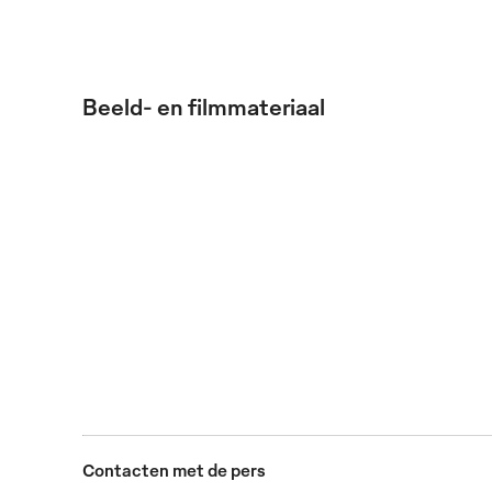
Beeld- en filmmateriaal
Een eenvoudig maar doeltreffend concept : de speci
regelmatig vervangen, professioneel gewassen en opn
JPG
Contacten met de pers