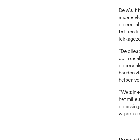
De Multit
andere vl
op een lab
tot tien 
lekkagezo
“De oliea
op in de 
oppervlak
houden vl
helpen vo
“We zijn 
het milieu
oplossing
wij een e
De volle