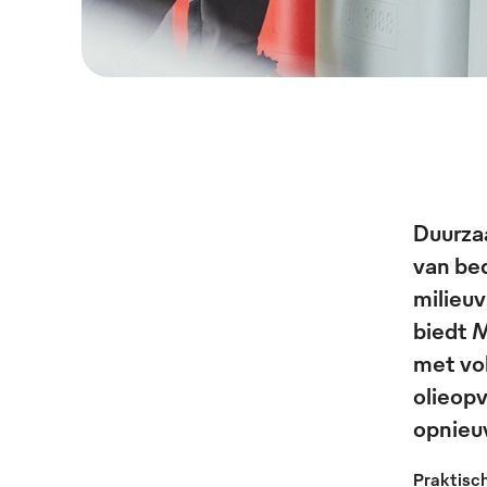
Duurzaa
van bed
milieuv
biedt 
met vol
olieop
opnieu
Praktisc