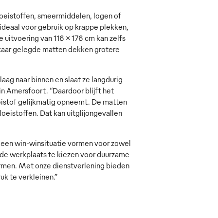
loeistoffen, smeermiddelen, logen of
ideaal voor gebruik op krappe plekken,
 uitvoering van 116 x 176 cm kan zelfs
elkaar gelegde matten dekken grotere
aag naar binnen en slaat ze langdurig
n Amersfoort. “Daardoor blijft het
oeistof gelijkmatig opneemt. De matten
oeistoffen. Dat kan uitglijongevallen
 een win-winsituatie vormen voor zowel
in de werkplaats te kiezen voor duurzame
hermen. Met onze dienstverlening bieden
k te verkleinen.”