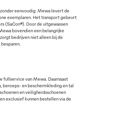
jzonder eenvoudig: Mewa levert de
hone exemplaren. Het transport gebeurt
iners (SaCon®). Door de uitgewassen
t Mewa bovendien een belangrijke
gt bedrijven niet alleen bij de
e besparen.
e fullservice van Mewa. Daarnaast
n, beroeps- en beschermkleding en tal
dschoenen en veiligheidsschoenen
n exclusief kunnen bestellen via de