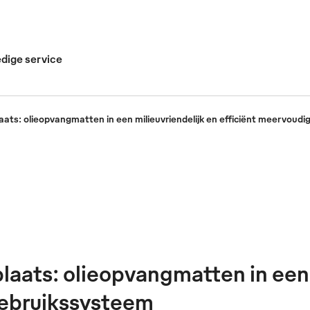
edige service
ats: olieopvangmatten in een milieuvriendelijk en efficiënt meervoud
aats: olieopvangmatten in een 
gebruikssysteem