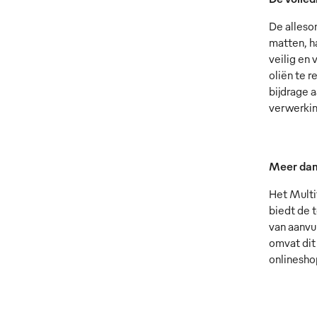
De alleso
matten, h
veilig en
oliën te 
bijdrage 
verwerkin
Meer dan
Het Multi
biedt de 
van aanvu
omvat dit
onlinesh