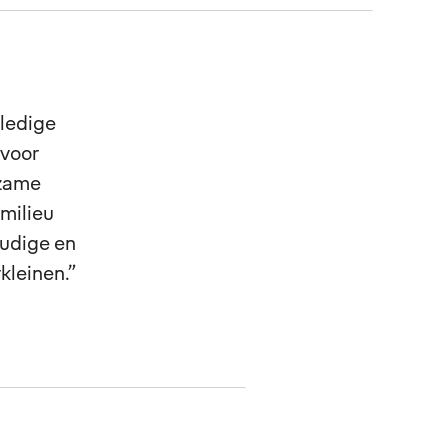
ledige
 voor
rzame
 milieu
udige en
kleinen.”