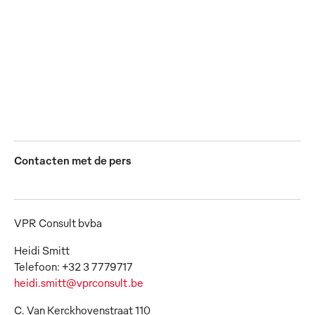
De nieuwe merkencatalogus voor arbeidsveiligheid van
Mewa is er! Het complete assortiment is ook via de
webshop buy4work.mewa-service.nl verkrijgbaar.
JPG
Contacten met de pers
VPR Consult bvba
Heidi Smitt
heidi.smitt@vprconsult.be
C. Van Kerckhovenstraat 110