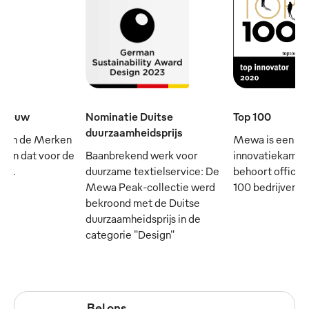
e eeuw
Nominatie Duitse
Top 100
duurzaamheidsprijs
 van de Merken
Mewa is een
- en dat voor de
Baanbrekend werk voor
innovatiekampi
rij.
duurzame textielservice: De
behoort officie
Mewa Peak-collectie werd
100 bedrijven in
bekroond met de Duitse
duurzaamheidsprijs in de
categorie "Design"
Bel ons