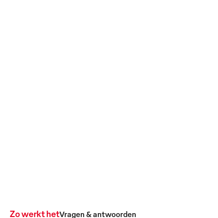
Flexibiliteit
Hygiënegarantie
Op verzoek leveren wij
HACCP-konforme
aanvullende uitrusting,
Aufbereitung schützt
afhankelijk van de
Ihre Gäste und Ihren Ruf
actuele behoefte.
– lückenlos
dokumentiert.
Rechtstreeks naar de producten
Zo werkt het
Vragen & antwoorden