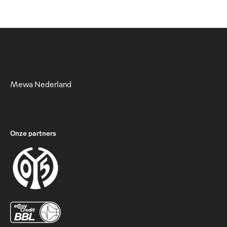
Mewa Nederland
Handdoekrolhouder Paradise Dry slim
Handdoek wordt automatisch opgerold
Onze partners
Verkrijgbaar in twee uitvoeringen
Voor handdoekrollen met een breedte van 21 cm
Comfortabel en milieuvriendelijk handen drogen