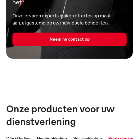
het?
Onze ervaren experts maken offertes op maat
aan, afgestemd op uw individuele behoeften.
Neem nu contact op
Onze producten voor uw
dienstverlening
Werkkleding
Hygiënekleding
Servicekleding
Poetsdoeken &