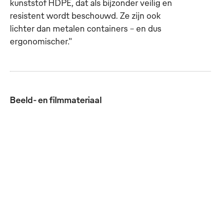
kunststof HDPE, dat als bijzonder veilig en
resistent wordt beschouwd. Ze zijn ook
lichter dan metalen containers - en dus
ergonomischer."
Beeld- en filmmateriaal
Mewa-
Mewa-
veiligheidscontainers zijn
veiligheidscontainers zijn
stapelbaar en kunnen op
stapelbaar en kunnen op
palletten worden
palletten worden
geplaatst. Tegelijkertijd
geplaatst. Tegelijkertijd
zijn ze dankzij de
zijn ze dankzij de
geïntegreerde wielen en
geïntegreerde wielen en
handgrepen eenvoudig
handgrepen eenvoudig
verrolbaar.
verrolbaar.